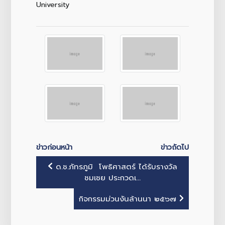
University
ข่าวก่อนหน้า
ข่าวถัดไป
ด.ช.ภัทรภูมิ โพธิศาสตร์ ได้รับรางวัล
ชมเชย ประกวดเ...
กิจกรรมม่วนงันล้านนา ๒๕๖๗