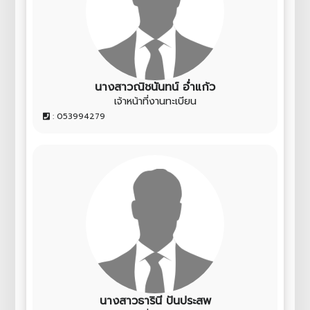
นางสาวณิชนันทน์ อ่ำแก้ว
เจ้าหน้าที่งานทะเบียน
: 053994279
นางสาวธารินี ปันประสพ