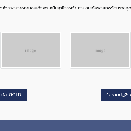
) ชิงถ้วยพระราชทานสมเด็จพระกนิษฐาธิราชเจ้า กรมสมเด็จพระเทพรัตนราชส
งวัล GOLD...
เด็กชายปฐพี ศ