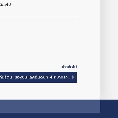
ติต่อไป
ข่าวถัดไป
รัตนะ รองชนะเลิศอันดับที่ 4 หมากรุก...