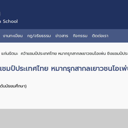
่
n School
งานทะเบียน
กฎ/จริยธรรม
ข่าวสาร
กิจกรรม
ติดต่อเรา
 แก่นรัตนะ คว้าแชมป์ประเทศไทย หมากรุกสากลเยาวชนโอเพ่น ชิงแชมป์ปร
าแชมป์ประเทศไทย หมากรุกสากลเยาวชนโอเพ่
ะดับมัธยมศึกษา)