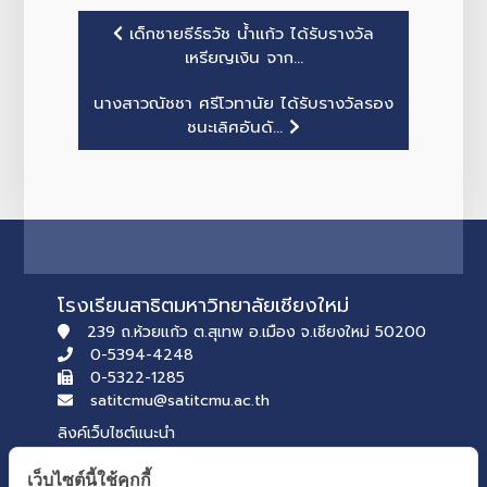
เด็กชายธีร์ธวัช น้ำแก้ว ได้รับรางวัล
เหรียญเงิน จาก...
นางสาวณัชชา ศรีโวทานัย ได้รับรางวัลรอง
ชนะเลิศอันดั...
โรงเรียนสาธิตมหาวิทยาลัยเชียงใหม่
239 ถ.ห้วยแก้ว ต.สุเทพ อ.เมือง จ.เชียงใหม่ 50200
0-5394-4248
0-5322-1285
satitcmu@satitcmu.ac.th
ลิงค์เว็บไซต์แนะนำ
→ สำนักงานปลัดกระทรวงศึกษาธิการ
เว็บไซต์นี้ใช้คุกกี้
→ สภานักเรียน รุ่นที่ 54